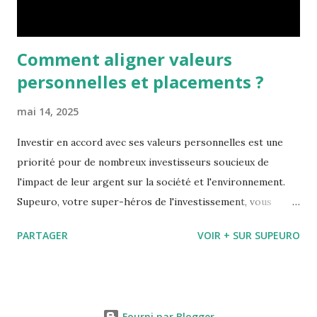
Comment aligner valeurs
personnelles et placements ?
mai 14, 2025
Investir en accord avec ses valeurs personnelles est une
priorité pour de nombreux investisseurs soucieux de
l'impact de leur argent sur la société et l'environnement.
Supeuro, votre super-héros de l'investissement, vous
donne quelques conseils pour ne pas trahir vos valeurs
PARTAGER
VOIR + SUR SUPEURO
profondes tout en ayant des placements profitables.
Parlons d'investissements responsables, de critères ESG, et
de sélection de placements en adéquation avec vos valeurs.
Investissement responsable et critères ESG
Fourni par Blogger