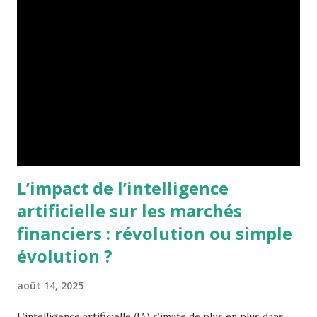
profils d'investisseurs. Comment choisir les plateformes
d'investissement Lorsque vous optez pour une plateforme
d'investissement en ligne, plusieurs critères clés doivent
être considérés : 1. Les coûts Les coûts peuvent impacter
considérablement vos rendements. Il est donc capital de
comprendre les différents types de coûts liés à chacune de
ces plateformes : Coûts de transaction : il s'agit du coût
engendré par ac...
L’impact de l’intelligence
artificielle sur les marchés
financiers : révolution ou simple
évolution ?
août 14, 2025
L’intelligence artificielle (IA) s’invite de plus en plus dans