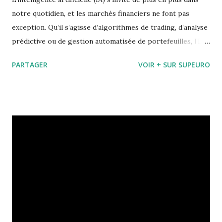
notre quotidien, et les marchés financiers ne font pas
exception. Qu’il s’agisse d’algorithmes de trading, d’analyse
prédictive ou de gestion automatisée de portefeuilles, l’IA
semble bouleverser les règles du jeu. Mais faut-il vraiment
PARTAGER
VOIR + SUR SUPEURO
parler de révolution, ou s’agit-il simplement d’une
évolution logique des outils financiers ? Dans cet article,
Supeuro vous aide à y voir plus clair sur ce phénomène qui
fascine autant qu’il interroge. L’intelligence artificielle, un
nouveau cerveau pour la finance ? L’IA, ce n’est pas de la
science-fiction. C’est déjà une réalité bien implantée dans
les salles de marché et les applications financières grand
public. Elle permet d’analyser des quantités colossales de
données en un temps record, d’identifier des tendances
invisibles à l’œil humain, et même de prendre des décisions
en temps réel. 1. Le trading algorithmique : quand la
vitesse devient un atout Les grandes institu...