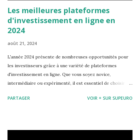
Les meilleures plateformes
d'investissement en ligne en
2024
août 21, 2024
L'année 2024 présente de nombreuses opportunités pour
les investisseurs grâce à une variété de plateformes
d'investissement en ligne. Que vous soyez novice,
intermédiaire ou expérimenté, il est essentiel de choisir la
plateforme qui répond le mieux à vos besoins et objectifs.
PARTAGER
VOIR + SUR SUPEURO
Supeuro, votre super héros de l'investissement, vous
propose, dans cet article, d'explorer les critères de
sélection des plateformes d'investissement, de comparer
les principales options disponibles en 2024 et et vous
propose des recommandations adaptées à différents